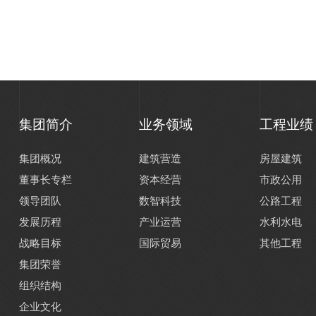
集团简介
业务领域
工程业绩
集团概况
建筑营造
房屋建筑
董事长专栏
资本经营
市政公用
领导团队
数智科技
公路工程
发展历程
产业运营
水利水电
战略目标
国际贸易
其他工程
集团荣誉
组织结构
企业文化