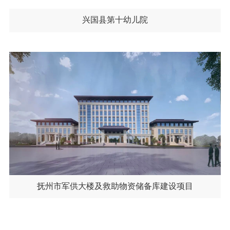
兴国县第十幼儿院
抚州市军供大楼及救助物资储备库建设项目