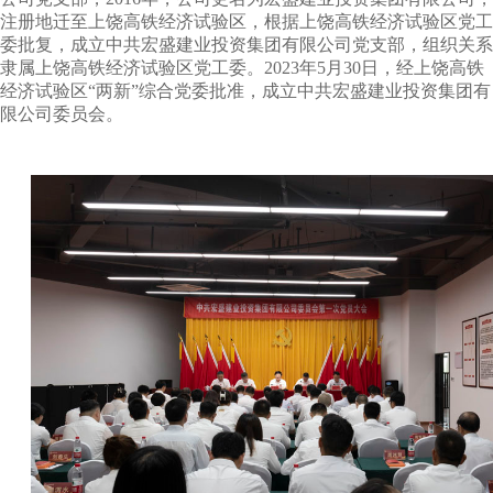
注册地迁至上饶高铁经济试验区，根据上饶高铁经济试验区党工
委批复，成立中共宏盛建业投资集团有限公司党支部，组织关系
隶属上饶高铁经济试验区党工委。
2023
年
5
月
30
日，经上饶高铁
经济试验区“两新”综合党委批准，成立中共宏盛建业投资集团有
限公司委员会。