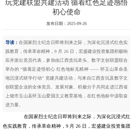
玩党建联盟共建活动 循着红色足迹感悟
初心使命
发布日期：2025-09-26
导读：
在国家烈士纪念日即将到来之际，为深化沉浸式红色实
践教育，传承革命精神，9 月 26 日，宏盛建业投资集团积极响
应并派出党员代表，参加由江西贪玩牵头、数字文创联盟联合
举办的 “循着足迹悟初心 红色地标见精神 —— 怀玉山革命圣
地沉浸式研学行动” 党建共建活动，与来自江西贪玩及数字文
创联盟企业的全体党员、发展对象、积极分子共同走进江西省
上饶市玉山县怀玉山爱国主义教育基地，在红色地标中汲取奋
进力量。
在国家烈士纪念日即将到来之际，为深化沉浸式红
色实践教育，传承革命精神，9 月 26 日，宏盛建业投资集团