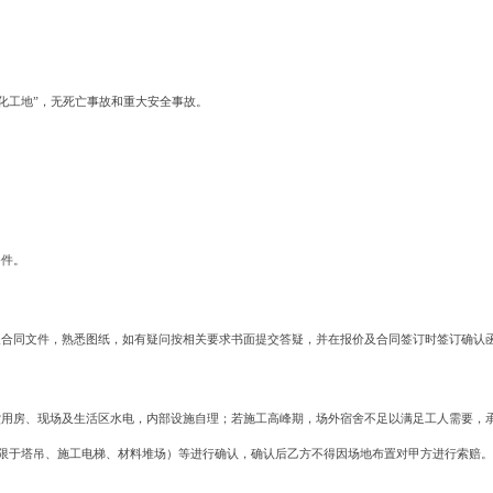
化工地”，无死亡事故和重大安全事故。
条件。
件及合同文件，熟悉图纸，如有疑问按相关要求书面提交答疑，并在报价及合同签订时签订确认
食堂用房、现场及生活区水电，内部设施自理；若施工高峰期，场外宿舍不足以满足工人需要，
限于塔吊、施工电梯、材料堆场）等进行确认，确认后乙方不得因场地布置对甲方进行索赔。