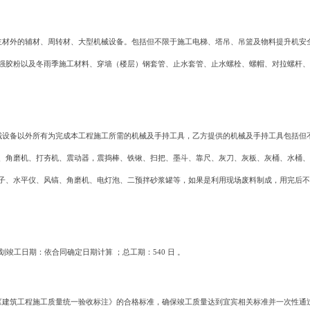
主材外的辅材、周转材、大型机械设备。包括但不限于施工电梯、塔吊、吊篮及物料提升机安
强胶粉以及冬雨季施工材料、穿墙（楼层）钢套管、止水套管、止水螺栓、螺帽、对拉螺杆、
械设备以外所有为完成本工程施工所需的机械及手持工具，乙方提供的机械及手持工具包括但
、角磨机、打夯机、震动器，震捣棒、铁锹、扫把、墨斗、靠尺、灰刀、灰板、灰桶、水桶、
子、水平仪、风镐、角磨机、电灯泡、二预拌砂浆罐等，如果是利用现场废料制成，用完后不
划竣工日期：依合同确定日期计算 ；总工期：540 日 。
《建筑工程施工质量统一验收标注》的合格标准，确保竣工质量达到宜宾相关标准并一次性通