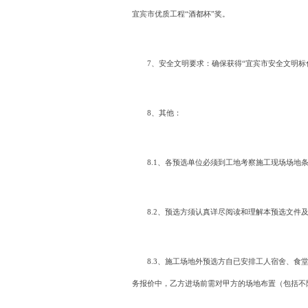
宜宾市优质工程“酒都杯”奖。
7、安全文明要求：确保获得“宜宾市安全文明标
8、其他：
8.1、各预选单位必须到工地考察施工现场场地
8.2、预选方须认真详尽阅读和理解本预选文
8.3、施工场地外预选方自已安排工人宿舍、
务报价中，乙方进场前需对甲方的场地布置（包括不