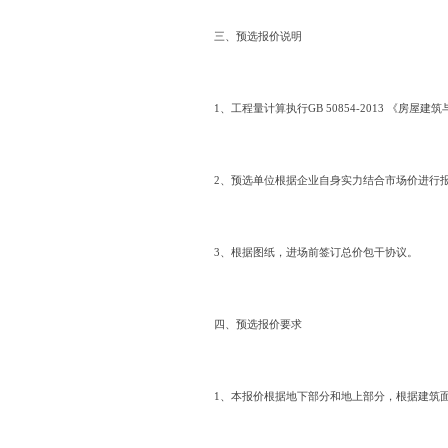
三、预选报价说明
1、工程量计算执行GB 50854-2013 《房
2、预选单位根据企业自身实力结合市场价进行
3、根据图纸，进场前签订总价包干协议。
四、预选报价要求
1、本报价根据地下部分和地上部分，根据建筑