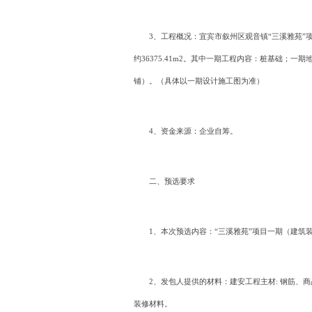
3、工程概况：宜宾市叙州区观音镇“三溪雅苑”项
约36375.41m2。其中一期工程内容：桩基础；
铺）。（具体以一期设计施工图为准）
4、资金来源：企业自筹。
二、预选要求
1、本次预选内容：“三溪雅苑”项目一期（建筑
2、发包人提供的材料：建安工程主材: 钢筋
装修材料。