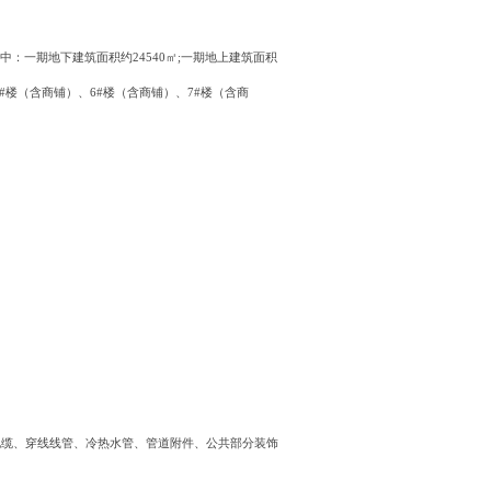
中：一期地下建筑面积约24540㎡;一期地上建筑面积
#楼（含商铺）、6#楼（含商铺）、7#楼（含商
电缆、穿线线管、冷热水管、管道附件、公共部分装饰