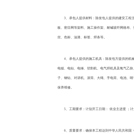
3、承包人提供材料：除发包人提供的建安工程
板、密目网等架料、施工操作架、耐碱玻纤网格布、
丝、色标、油漆、标签、焊条等。
4、承包人提供的施工机具：除发包方提供的机
电锯、电钻、电锤、切割机、电气焊机具及氧气乙炔
子、钢钻、对讲机、滚筒、大绳、手电筒、电池、哨
保养维修。
5、工期要求：计划开工日期： 依业主进度 ；计
6、质量要求：确保本工程达到中华人民共和国