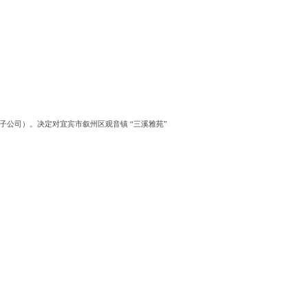
公司）。决定对宜宾市叙州区观音镇 “三溪雅苑”