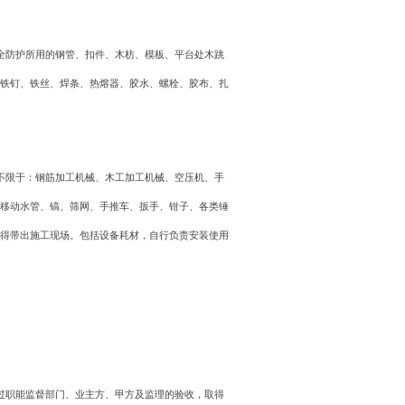
全防护所用的钢管、扣件、木枋、模板、平台处木跳
铁钉、铁丝、焊条、热熔器、胶水、螺栓、胶布、扎
不限于：钢筋加工机械、木工加工机械、空压机、手
移动水管、镐、筛网、手推车、扳手、钳子、各类锤
得带出施工现场。包括设备耗材，自行负责安装使用
过职能监督部门、业主方、甲方及监理的验收，取得