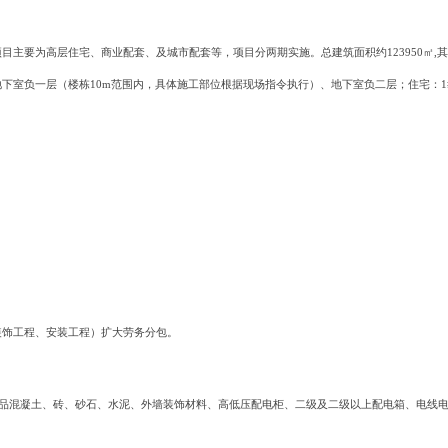
目主要为高层住宅、商业配套、及城市配套等，项目分两期实施。总建筑面积约123950㎡,其
一期地下室负一层（楼栋10m范围内，具体施工部位根据现场指令执行）、地下室负二层；住宅：1
装饰工程、安装工程）扩大劳务分包。
、商品混凝土、砖、砂石、水泥、外墙装饰材料、高低压配电柜、二级及二级以上配电箱、电线