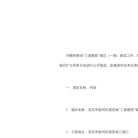
为顺利推动“三溪雅苑”项目（一期）建设工作
项目扩大劳务分包进行公开预选，兹邀请符合本次资
一、项目名称、内容
1、项目名称：宜宾市叙州区观音镇“三溪雅苑”
2、工程地点：宜宾市叙州区观音镇三溪口