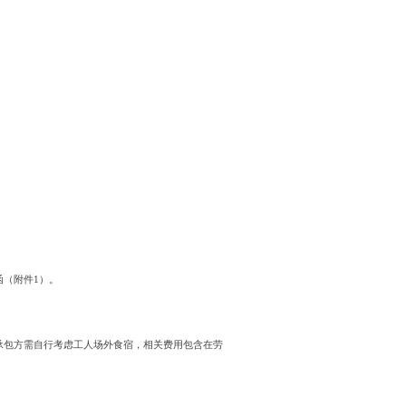
函（附件1）。
承包方需自行考虑工人场外食宿，相关费用包含在劳