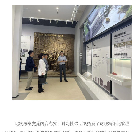
此次考察交流内容充实、针对性强，既拓宽了财税精细化管理