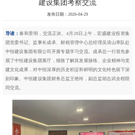
建设集团考察交流
发布日期：2026-04-29
导读：
春和景明，交流正浓。4月28日上午，宏盛建业投资集
团党委书记、监事长成承、财税管理中心总经理吴清山率队赴
中恒建设集团有限公司开展专题学习交流。成承总一行首先参
观了中恒建设集团展厅，细致了解其发展脉络、企业精神与党
建文化成果，对中恒深厚的历史积淀和鲜明的文化特色留下深
刻印象。中恒建设集团财务总监王艳玲，副总监胡志武全程陪
同交流。