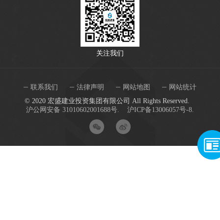
关注我们
联系我们
法律声明
网站地图
网站统计
© 2020 宏盛建业投资集团有限公司 All Rights Reserved.
沪公网安备 31010602001688号.
沪ICP备13006057号-8.