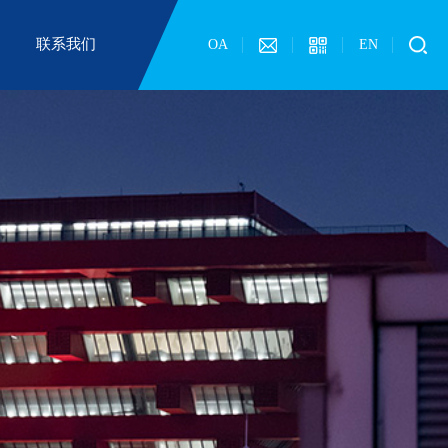
联系我们
OA
EN