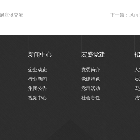
展座谈交流
新闻中心
宏盛党建
企业动态
党委简介
人
行业新闻
党建特色
员
集团公告
党群活动
宏
视频中心
社会责任
城