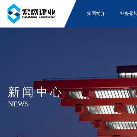
集团简介
业务领
新闻中心
NEWS