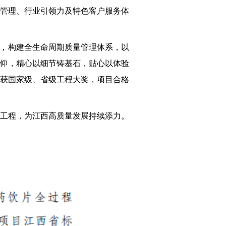
量管理、行业引领力及特色客户服务体
观，构建全生命周期质量管理体系，以
信仰，精心以细节铸基石，贴心以体验
获国家级、省级工程大奖，项目合格
工程，为江西高质量发展持续添力。