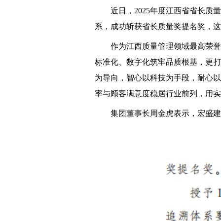
近日，2025年度江西省省长
系，成功斩获省长质量奖提名奖，这
作为江西质量管理领域最高荣誉
标准化、数字化筑牢品质根基，更打
为导向，智心以科技为手段，耐心以
率与顾客满意度稳居行业前列，用实
集团董事长周金虎表示，宏盛建