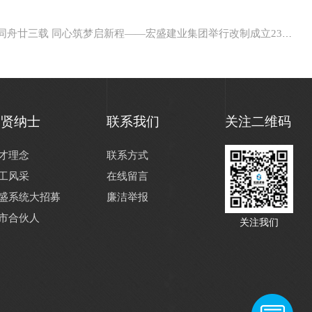
下一篇：风雨同舟廿三载 同心筑梦启新程——宏盛建业集团举行改制成立23周年系列庆祝活动
招贤纳士
联系我们
关注二维码
才理念
联系方式
工风采
在线留言
盛系统大招募
廉洁举报
市合伙人
关注我们